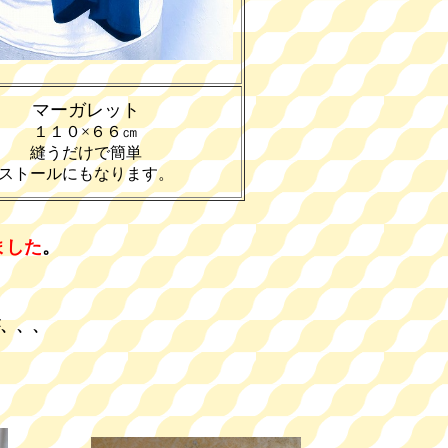
マーガレット
１１０×６６㎝
縫うだけで簡単
ストールにもなります。
ました
。
、、、