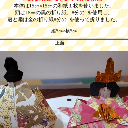
本体は15㎝×15㎝の和紙１枚を使いました。
頭は15㎝の黒の折り紙、8分の1を使用し。
冠と扇は金の折り紙8分の1を使って折りました。
縦5㎝×横5㎝
正面