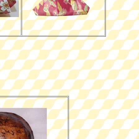
。
。。
。。
。