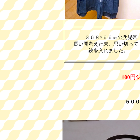
３６８×６６㎝の兵児帯
長い間考えた末、思い切って
鋏を入れました。
100
５００