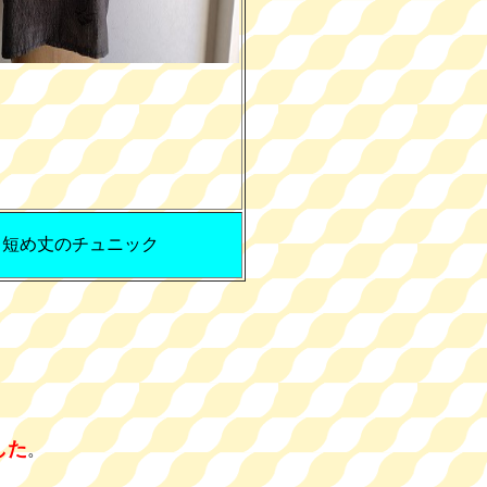
短め丈のチュニック
した
。